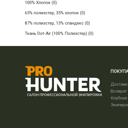
100% Хлопок
(0)
65% полиэстер, 35% хлопок
(0)
87% полиэстер, 13% спандекс
(0)
Ткань Dot-Air (100% Полиэстер)
(0)
ПОКУП
Доставк
Возврат
Клубная
Экипиро