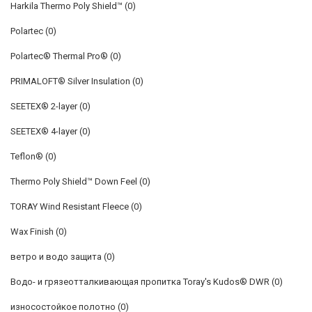
Harkila Thermo Poly Shield™
(0)
Polartec
(0)
Polartec® Thermal Pro®
(0)
PRIMALOFT® Silver Insulation
(0)
SEETEX® 2-layer
(0)
SEETEX® 4-layer
(0)
Teflon®
(0)
Thermo Poly Shield™ Down Feel
(0)
TORAY Wind Resistant Fleece
(0)
Wax Finish
(0)
ветро и водо защита
(0)
Водо- и грязеотталкивающая пропитка Toray's Kudos® DWR
(0)
износостойкое полотно
(0)